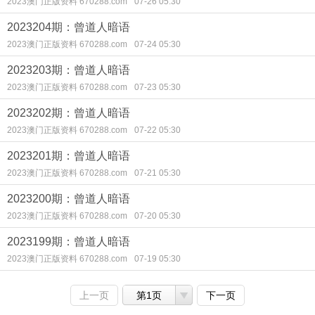
2023澳门正版资料 670288.com
07-26 05:30
2023204期：曾道人暗语
2023澳门正版资料 670288.com
07-24 05:30
2023203期：曾道人暗语
2023澳门正版资料 670288.com
07-23 05:30
2023202期：曾道人暗语
2023澳门正版资料 670288.com
07-22 05:30
2023201期：曾道人暗语
2023澳门正版资料 670288.com
07-21 05:30
2023200期：曾道人暗语
2023澳门正版资料 670288.com
07-20 05:30
2023199期：曾道人暗语
2023澳门正版资料 670288.com
07-19 05:30
上一页
第1页
下一页