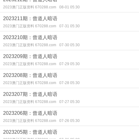
2023澳门正版资料 670288.com
08-01 05:30
2023211期：曾道人暗语
2023澳门正版资料 670288.com
07-31 05:30
2023210期：曾道人暗语
2023澳门正版资料 670288.com
07-30 05:30
2023209期：曾道人暗语
2023澳门正版资料 670288.com
07-29 05:30
2023208期：曾道人暗语
2023澳门正版资料 670288.com
07-28 05:30
2023207期：曾道人暗语
2023澳门正版资料 670288.com
07-27 05:30
2023206期：曾道人暗语
2023澳门正版资料 670288.com
07-26 05:30
2023205期：曾道人暗语