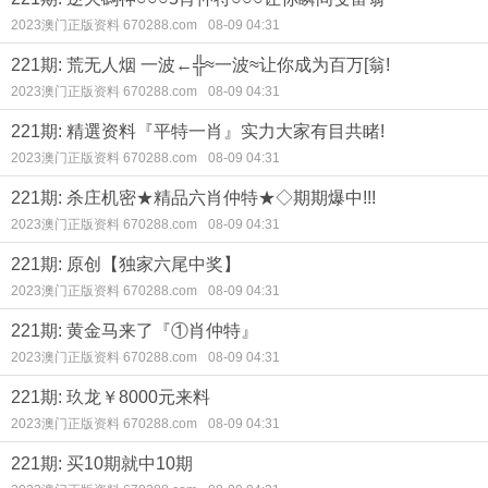
2023澳门正版资料 670288.com
08-09 04:31
221期: 荒无人烟 一波←╬≈一波≈让你成为百万[翁!
2023澳门正版资料 670288.com
08-09 04:31
221期: 精選资料『平特一肖』实力大家有目共睹!
2023澳门正版资料 670288.com
08-09 04:31
221期: 杀庄机密★精品六肖仲特★◇期期爆中!!!
2023澳门正版资料 670288.com
08-09 04:31
221期: 原创【独家六尾中奖】
2023澳门正版资料 670288.com
08-09 04:31
221期: 黄金马来了『①肖仲特』
2023澳门正版资料 670288.com
08-09 04:31
221期: 玖龙￥8000元来料
2023澳门正版资料 670288.com
08-09 04:31
221期: 买10期就中10期