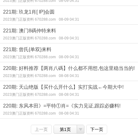
2023澳门正版资料 670288.com
08-09 04:31
221期: 玖龙1肖[ IP]会圆
2023澳门正版资料 670288.com
08-09 04:31
221期: 澳门8碼仲特来料
2023澳门正版资料 670288.com
08-09 04:31
221期: 曾氏{单双}来料
2023澳门正版资料 670288.com
08-09 04:31
220期: 好料推荐【两肖八碼】什么都不用想,包这里稳当当的!
2023澳门正版资料 670288.com
08-08 04:31
220期: 天山绝版【买什么开什么】实打实战←今期大中!
2023澳门正版资料 670288.com
08-08 04:31
220期: 东风本田》=平特①肖=《实力见证,跟踪必赚料!
2023澳门正版资料 670288.com
08-08 04:31
上一页
第1页
下一页