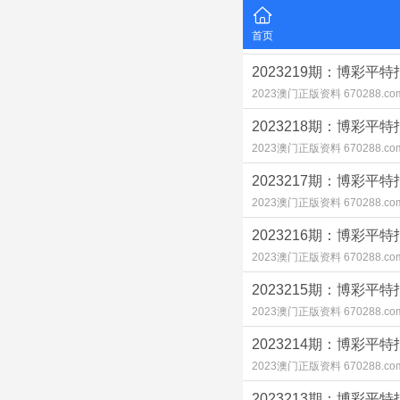
首页
2023219期：博彩平特
2023澳门正版资料 670288.co
2023218期：博彩平特
2023澳门正版资料 670288.co
2023217期：博彩平特
2023澳门正版资料 670288.co
2023216期：博彩平特
2023澳门正版资料 670288.co
2023215期：博彩平特
2023澳门正版资料 670288.co
2023214期：博彩平特
2023澳门正版资料 670288.co
2023213期：博彩平特