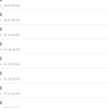
m
08-02 05:30
报
m
08-01 05:30
报
m
07-31 05:30
报
m
07-30 05:30
报
m
07-29 05:30
报
m
07-28 05:30
报
m
07-27 05:30
报